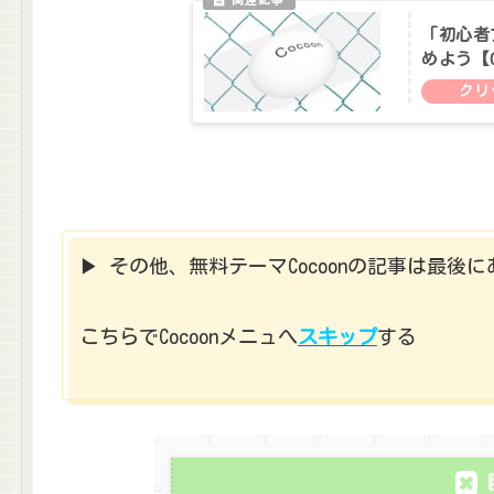
「初心者ブ
めよう【C
▶ その他、無料テーマCocoonの記事は最
こちらでCocoonメニュへ
スキップ
する