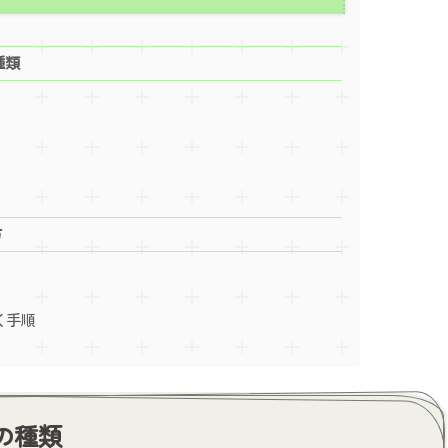
種類
方
く手順
ーの種類