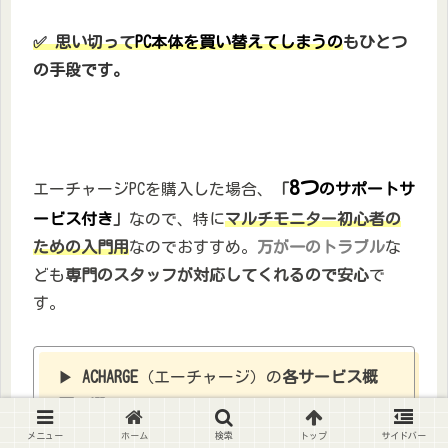
✅ 思い切って
PC本体を買い替えてしまうの
もひとつ
の手段です。
8つ
エーチャージPCを購入した場合、
「
のサポートサ
ービス付き
」
なので、特に
マルチモニター初心者の
ための入門用
なのでおすすめ。
万が一のトラブル
な
ども
専門のスタッフが対応してくれるので安心
で
す。
▶
ACHARGE
（エーチャージ）の
各サービス概
要８選
メニュー
ホーム
検索
トップ
サイドバー