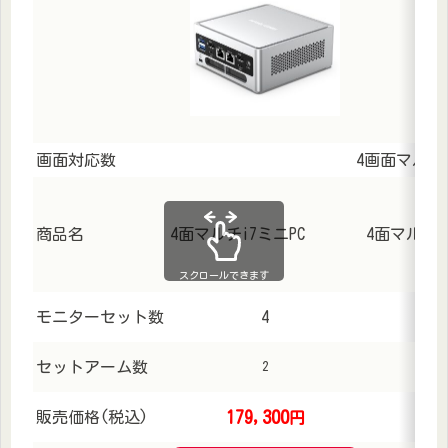
画面対応数
4画面マルチ
商品名
4面マルチi7ミニPC
4面マルチI
スクロールできます
モニターセット数
4
セットアーム数
2
179,300
販売価格(税込)
円