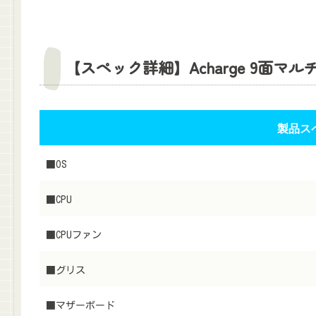
【スペック詳細】Acharge 9面マル
製品ス
■
OS
■
CPU
■
CPUファン
■
グリス
■
マザーボード