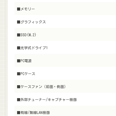
■
メモリー
■
グラフィックス
■
SSD(M.2)
■
光学式ドライブ1
■
PC電源
■
PCケース
■
ケースファン（前面・側面）
■
外部チューナー/キャプチャー機器
■
有線/無線LAN機器