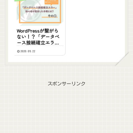
WordPressが繋がら
ない！？「データベ
ース接続確立エラ
ー」初心者が復旧し
2020.05.22
た手順とは？【1日
目】
スポンサーリンク