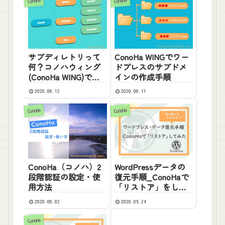
ConoHa
ConoHa
サブディレトリって
ConoHa WINGでワー
何？コノハウィング
ドプレスのサブドメ
(ConoHa WING)でワ
インの作成手順
ードプレス作成手順
2020.06.12
2020.06.11
ConoHa
ConoHa
ConoHa（コノハ）2
WordPressデータの
段階認証の設定・使
復元手順_ConoHaで
用方法
「リストア」をして
みる
2020.06.02
2020.05.24
ConoHa