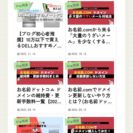
リエイティブまで充
blog関連
blog関連
実ラインナップ
お名前.comから来る
【ブログ初心者推
「大量のうざいメー
奨】10万以下で買え
ル」を少なくする対
るDELLおすすめノー
処方法
トPC「Inspiron 15
2022.11.13
2022.10.13
3000 Intel・AMD」
blog関連
blog関連
お名前ドットコム ド
お名前.comでドメイ
メインの維持費・更
ン更新しないやり方
新手数料一覧【2022
とは？(お名前ドット
年版まとめ】
コム)【2022年版】
2022.05.14
2022.05.13
blog関連
blog関連