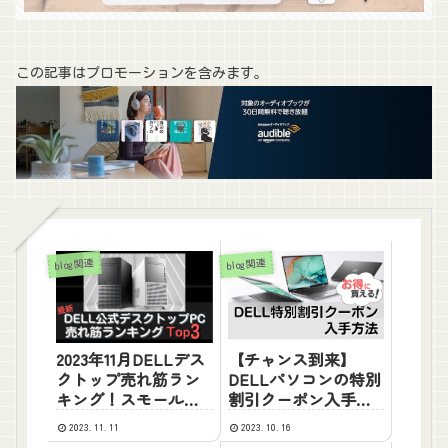
この記事はプロモーションを含みます。
blog関連
blog関連
2023年11月DELLデス
【チャンス到来】
クトップ売れ筋ラン
DELLパソコンの特別
キング！スモールデ
割引クーポン入手方
スクトップがリー
法！2023年10月最新
2023.11.11
2023.10.16
ド、ビジネスからク
版