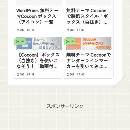
WordPress 無料テー
無料テーマ Cocoon
マCocoon ボックス
で装飾スタイル「ボ
（アイコン）一覧
ックス（白抜き）」
間違ったやり方【箇
2021.07.12
2021.07.09
条書き編】
Cocoon
Cocoon
【Cocoon】ボックス
無料テーマ Cocoonで
（白抜き）を使いこ
アンダーラインマー
なそう！「動画付
カーを引いてみよー
き」
【文字装飾】
2021.07.08
2021.07.07
スポンサーリンク