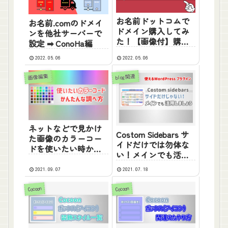
お名前ドットコムで
お名前.comのドメイ
ドメイン購入してみ
ンを他社サーバーで
た！【画像付】購入
設定 ➡ ConoHa編
手順を解説
2022.05.06
2022.05.06
画像編集
blog関連
ネットなどで見かけ
Costom Sidebars サ
た画像のカラーコー
イドだけでは勿体な
ドを使いたい時かん
い！メインでも活用
たんに調べる方法
すべし！
【画像付】
2021.09.07
2021.07.18
Cocoon
Cocoon