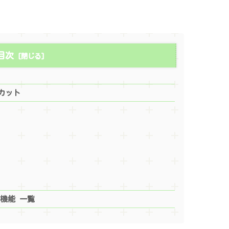
目次
トカット
」
」
利機能 一覧