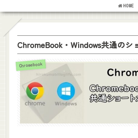
HOME
ChromeBook・Windows共通
Chromebook