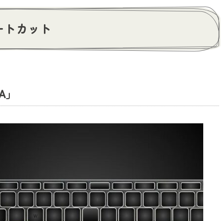
ョートカット
A」