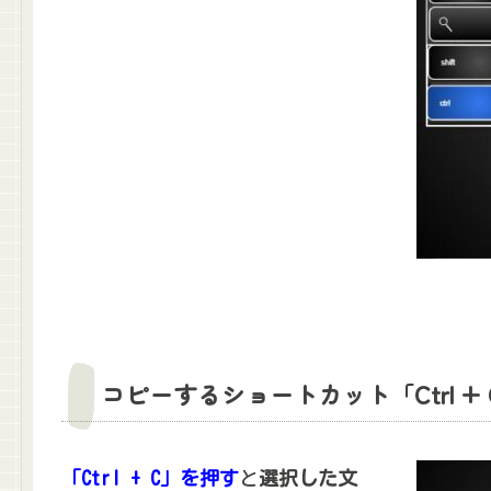
コピーするショートカット「Ctrl + 
「Ctrl + C」を押す
と
選択した文