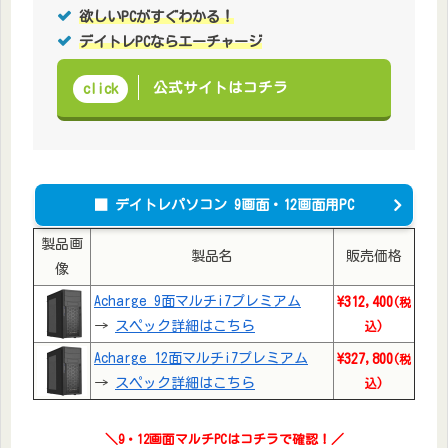
欲しいPCがすぐわかる！
デイトレPCならエーチャージ
公式サイトはコチラ
click
■
デイトレパソコン 9画面・12画面用PC
製品画
製品名
販売価格
像
Acharge 9面マルチi7プレミアム
\312,400
(税
→
スペック詳細はこちら
込)
Acharge 12面マルチi7プレミアム
\327,800
(税
→
スペック詳細はこちら
込)
＼9・12画面マルチPCはコチラで確認！
／