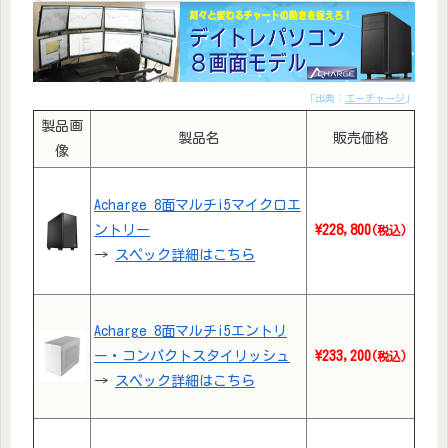
「出典：
エーチャージ
」
製品画
製品名
販売価格
像
Acharge 8面マルチi5マイクロエ
ントリー
\228,800
(税込)
→
スペック詳細はこちら
Acharge 8面マルチi5エントリ
ー・コンパクトスタイリッシュ
\233,200
(税込)
→
スペック詳細はこちら