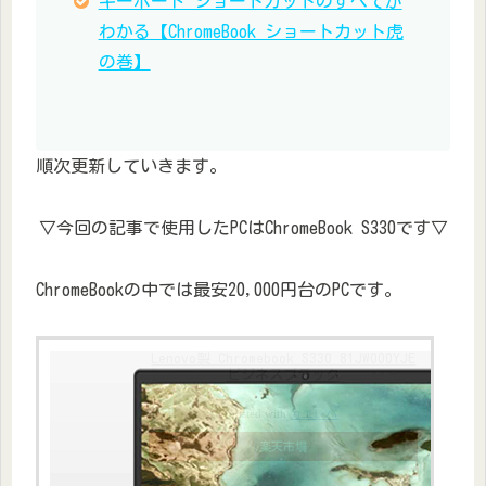
キーボード ショートカットのすべてが
わかる【ChromeBook ショートカット虎
の巻】
順次更新していきます。
▽今回の記事で使用したPCはChromeBook S330です▽
ChromeBookの中では最安20,000円台のPCです。
Lenovo製 Chromebook S330 81JW000YJE
ビジネスブラック
posted with
カエレバ
楽天市場