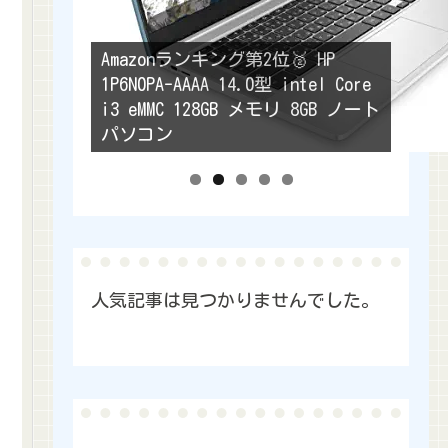
Amazonランキング第2位🥈 HP
1P6N0PA-AAAA 14.0型 intel Core
Amazonランキング第3位🥉ASUS
i3 eMMC 128GB メモリ 8GB ノート
Chromebook C223NA グレー 11.6型
パソコン
C223NA-GJ0018 ノートパソコン
人気記事は見つかりませんでした。