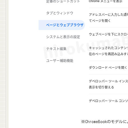
※ChromeBookの