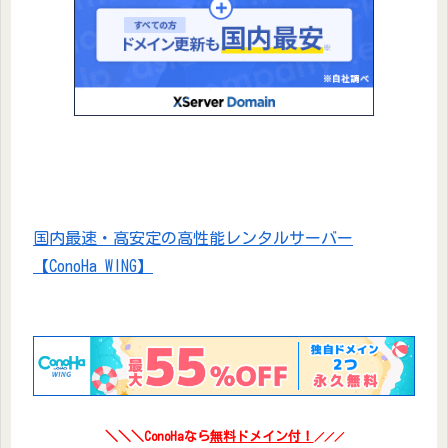
国内最速・高安定の高性能レンタルサーバー
【ConoHa WING】
＼＼＼ConoHaなら
無料ドメイン付！
／／／