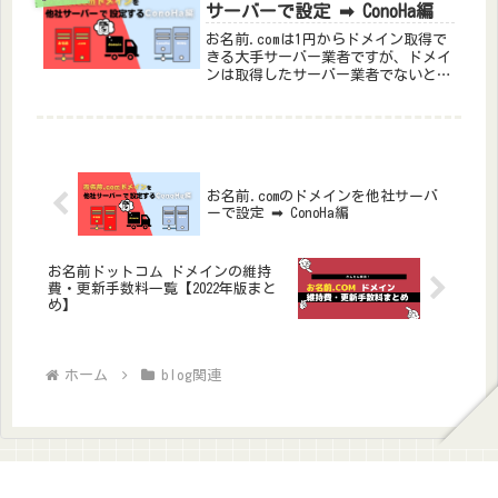
ンの価格を一部抜粋しましたので参考
サーバーで設定 ➡ ConoHa編
にしてみてください。
お名前.comは1円からドメイン取得で
きる大手サーバー業者ですが、ドメイ
ンは取得したサーバー業者でないとサ
イト作成できないって？実は他社サー
バーでも新規サイトが作れるんです！
この記事では他社サーバーConoHa
WINGので新規サイトを立ち上げる手順
の解説です。忘れがちな新規サイト設
定の手順方法ぜひ覚えていってくださ
お名前.comのドメインを他社サーバ
い
ーで設定 ➡ ConoHa編
お名前ドットコム ドメインの維持
費・更新手数料一覧【2022年版まと
め】
ホーム
blog関連