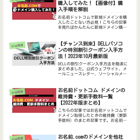
方はかんたんな作業かと思いますので
購入してみた！【画像付】購
参考にしてみてください。
入手順を解説
お名前ドットコムで新規ドメインを購
入したことない方必見！こちらの記事
を見ればかんたんに新規ドメイン購入
方法が誰でもわかります！お名前ドッ
トコムは国内最安値の1円からドメイ
ン購入が可能。サイトを量産するかた
【チャンス到来】DELLパソコ
blog関連
には特におすすめしてます。やり方は
ンの特別割引クーポン入手方
欲しいドメインを申し込みネームサー
法！2023年10月最新版
バーを変更する、コレだけです！
DELLの割引クーポン入手方法を簡潔に
まとめました。公式ウェブサイト、メ
ールニュースレター、ソーシャルメデ
ィア、アプリ、パートナーシップ、そ
してカスタマーサポートを活用して、
DELLの高品質なパソコンを手頃な価格
お名前ドットコム ドメインの
blog関連
で入手するためのステップを知りまし
維持費・更新手数料一覧
ょう。お得なショッピングを実現し、
【2022年版まとめ】
最新のテクノロジーを手に入れましょ
う。
こちらの記事ではお名前ドットコムで
ドメイン取得したときの維持費（更新
手数料）のまとめ記事です。お名前ド
ットコムで扱っているトップレスドメ
インは3桁くらいあり多すぎて迷うの
で、維持費を考慮したおすすめドメイ
お名前.comのドメインを他社
blog関連