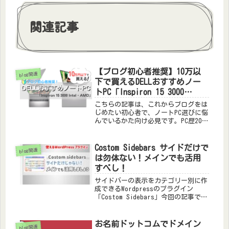
関連記事
【ブログ初心者推奨】10万以
blog関連
下で買えるDELLおすすめノー
トPC「Inspiron 15 3000
Intel・AMD」
こちらの記事は、これからブログをは
じめたい初心者で、ノートPC選びに悩
んでいるかた向け必見です。PC歴20年
の管理人が推奨する10万円以下で買え
るブログ向けのノートPCを紹介しま
す。メーカーはDELLで、モデルは
Costom Sidebars サイドだけで
blog関連
Inspiron(インスパイロン)の解説で
は勿体ない！メインでも活用
す。もし自分が買う場合を想定して解
すべし！
説してますので安心して検討してみて
ください。
サイドバーの表示をカテゴリー別に作
成できるWordpressのプラグイン
「Costom Sidebars」今回の記事では
再度ではなくメイン記事欄にウィジェ
ットを貼り付ける解説です【画像付】
サイドバーの貼り付け方を知っている
お名前ドットコムでドメイン
blog関連