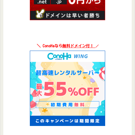
＼ ConoHaなら
無料ドメイン付！
／