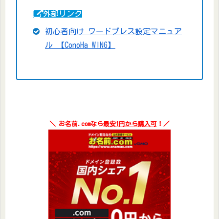
外部リンク
初心者向け ワードプレス設定マニュア
ル 【ConoHa WING】
＼ お名前.comなら
最安1円から購入可
！
／