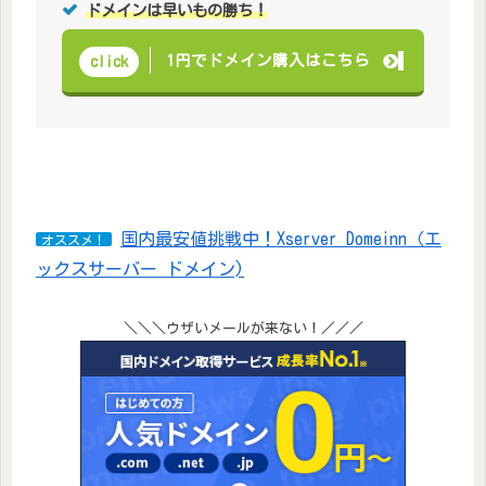
ドメインは早いもの勝ち！
1円でドメイン購入はこちら
click
国内最安値挑戦中！Xserver Domeinn（エ
オススメ！
ックスサーバー ドメイン)
＼＼＼ウザいメールが来ない！／／／