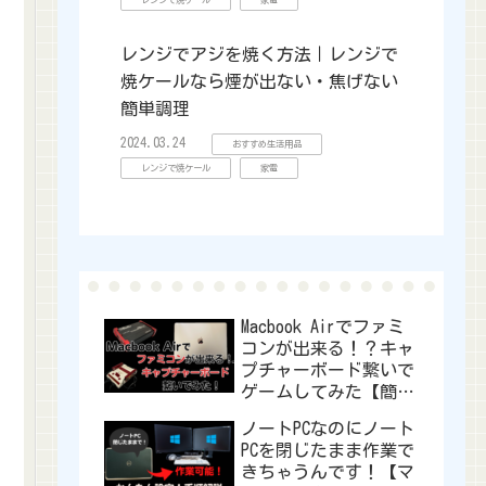
レンジで焼ケール
家電
レンジでアジを焼く方法｜レンジで
焼ケールなら煙が出ない・焦げない
簡単調理
2024.03.24
おすすめ生活用品
レンジで焼ケール
家電
Macbook Airでファミ
コンが出来る！？キャ
プチャーボード繋いで
ゲームしてみた【簡単
接続】
ノートPCなのにノート
PCを閉じたまま作業で
きちゃうんです！【マ