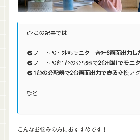
この記事では
ノートPC・外部モニター合計
3画面出力し
ノートPCを1台の分配器で
2台HDMIでモ
1台の分配器で2台画面出力できる
変換ア
など
こんなお悩みの方におすすめです！