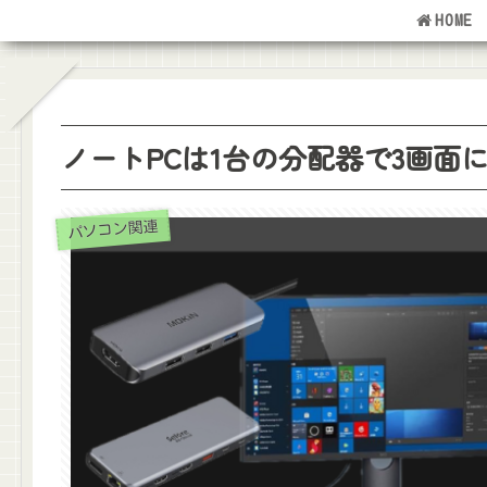
HOME
ノートPCは1台の分配器で3画面に
パソコン関連