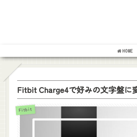
HOME
Fitbit Charge4で好みの文
Fitbit