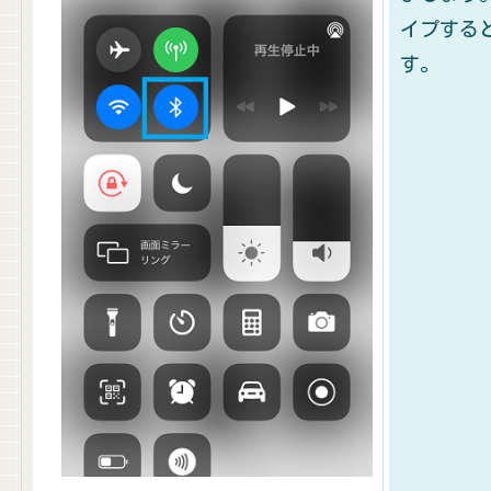
イプすると
す。