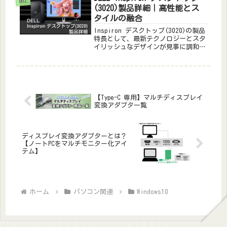
DELL
Ins...
(3020)製品詳細｜高性能とス
タイルの融合
Inspiron デスクトップ(3020)の製品
特長として、最新テクノロジーとスタ
イリッシュなデザインが見事に調和。
優れたパフォーマンスがビジネスやエ
ンターテインメントを豊かに彩りま
す。拡張性とセキュリティ機能も備
え、多彩な用途に対応。高い信頼性
で、革新的なデスクトップエクスペリ
エンスを実現します。
【Type-C 専用】マルチディスプレイ
変換アダプタ一覧
ディスプレイ変換アダプターとは？
【ノートPCをマルチモニター化アイ
テム】
ホーム
パソコン関連
Windows10