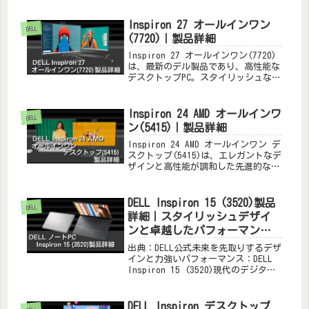
り替えがかんたんにできますので参考
にしてみてください。
Inspiron 27 オールインワン
DELL
(7720)｜製品詳細
Inspiron 27 オールインワン(7720)
は、最新のデル製品であり、高性能な
デスクトップPC。スタイリッシュなデ
ザイン、豊富な機能、高品質なディス
プレイ、音響体験を提供し、多機能な
タッチスクリーンやプライバシー保護
Inspiron 24 AMD オールインワ
DELL
など、使いやすさも兼ね備えていま
ン(5415)｜製品詳細
す。最新のインテル®プロセッサーと
高速WiFi 6Eにより、快適なデジタル
Inspiron 24 AMD オールインワン デ
ライフを実現。 Windows 11対応で、
スクトップ(5415)は、エレガントなデ
最新テクノロジーを活かしたパフォー
ザインと高性能が調和した先進的な
マンスを享受できます。
PC。美しいディスプレイと豊富な機能
を備え、ユーザーに優れたデジタルエ
クスペリエンスを提供します。
DELL Inspiron 15 (3520)製品
DELL
詳細｜スタイリッシュデザイ
ンと卓越したパフォーマンス
の融合
出典：DELL公式未来を先取りするデザ
インと力強いパフォーマンス：DELL
Inspiron 15 (3520)現代のデジタル
ライフにおいて、優れたノートパソコ
ンは仕事やエンターテインメントに欠
かせない存在です。その中でも、DELL
DELL Inspiron デスクトップ