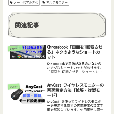
ノートPCマルチ化
マルチモニター
関連記事
Chromebook「画面を1回転させ
Chromebook
る」ネタのようなショートカ
ット
Chromebookで意味があるのかないの
かナゾなショートカットがあります。
「画面を1回転させる」ショートカッ
ト。完全にGoogleさんのアメリカン
ジョーク的なネタだと信じたい心境で
す?この記事ではその「画面を1回転さ
AnyCast ワイヤレスモニターの
AnyCast
せる」ショートカットのやり方を【画
画面設定方法【拡張・複製モ
像付き】【動画付き】で解説していま
ード】
す。
AnyCast を使ってワイヤレスモニタ
ーを表示する際での画面表示の設定手
順を解説しています。使用用途に応じ
て「拡張モード」「複製モード」に切