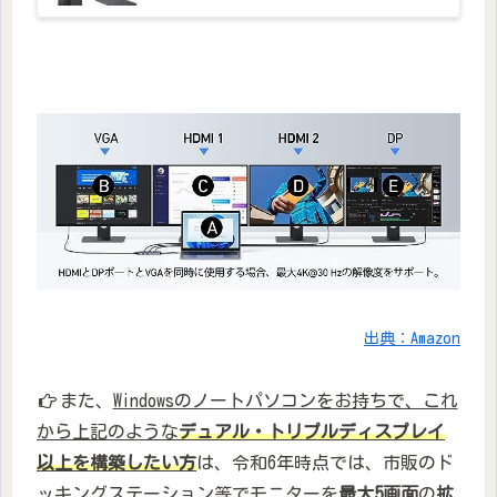
出典：Amazon
また、
Windowsのノートパソコンをお持ちで、これ
から上記のような
デュアル・トリプルディスプレイ
以上を構築したい方
は、令和6年時点では、市販のド
ッキングステーション等でモニターを
最大5画面
の
拡