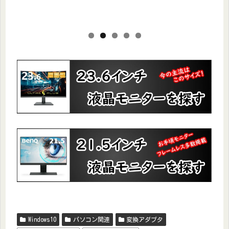
JAPANN
Windows10
パソコン関連
変換アダプタ