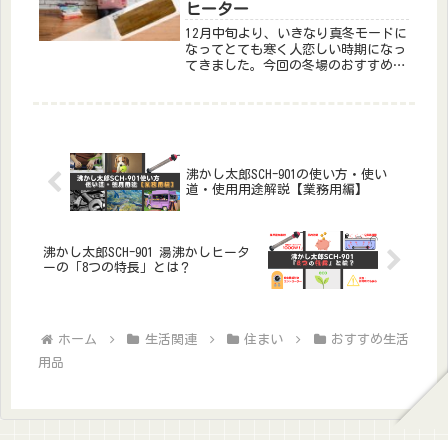
ヒーター
12月中旬より、いきなり真冬モードに
なってとても寒く人恋しい時期になっ
てきました。今回の冬場のおすすめア
イテム「パナソニック パネルヒータ
ー ブラウン DC-PK4-T」の紹介をし
ます。お洒落なフローリングタイプで
す。一人暮らしの方だけでなくご家庭
でも毎年寒い冬場に活用できます。
沸かし太郎SCH-901の使い方・使い
道・使用用途解説【業務用編】
沸かし太郎SCH-901 湯沸かしヒータ
ーの「8つの特長」とは？
ホーム
生活関連
住まい
おすすめ生活
用品