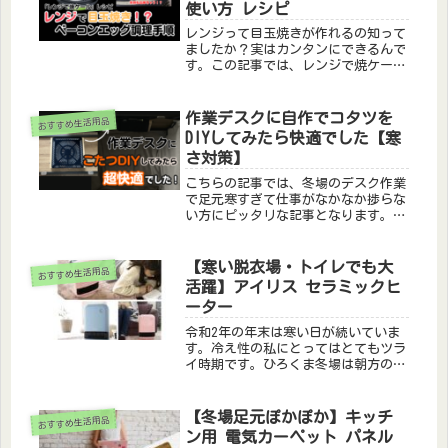
使い方 レシピ
してみてください。
レンジって目玉焼きが作れるの知って
ましたか？実はカンタンにできるんで
す。この記事では、レンジで焼ケール
という革命的な調理器を使ってベーコ
ンエッグを作る手順を解説します。こ
のレンジで焼ケールを知ってしまうと
作業デスクに自作でコタツを
おすすめ生活用品
調理の幅が格段に広がります。この器
DIYしてみたら快適でした【寒
具はどの調理もかんたんなので、コレ
さ対策】
から使ってみたい方はぜひ参考にして
みてください。
こちらの記事では、冬場のデスク作業
で足元寒すぎて仕事がなかなか捗らな
い方にピッタリな記事となります。
DIYで自宅の作業デスクにコタツユニ
ットを取り付けてみました。特に冬場
はかなり快適です。取説にはデスクに
【寒い脱衣場・トイレでも大
おすすめ生活用品
コタツ取付禁止と記載されています
活躍】アイリス セラミックヒ
が、自己責任での取付DIYとなります
ーター
のでご了承ください。
令和2年の年末は寒い日が続いていま
す。冷え性の私にとってはとてもツラ
イ時期です。ひろくま冬場は朝方の寒
さでなかなかすぐ起きるのがツライで
すね・・・更に夜になると・・・ひろ
くまお風呂から出ると温度差で風邪引
【冬場足元ぽかぽか】キッチ
おすすめ生活用品
きそうなくらい寒いです・・・就寝中
ン用 電気カーペット パネル
の...