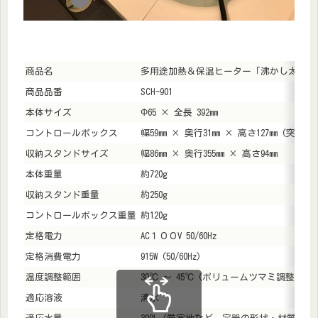
商品名
多用途加熱＆保温ヒーター「沸かし太郎」SCH
商品品番
SCH-901
本体サイズ
Φ65 × 全長 392mm
コントロールボックス
幅59mm × 奥行31mm × 高さ127mm (突起
収納スタンドサイズ
幅86mm × 奥行355mm × 高さ94mm
本体重量
約720g
収納スタンド重量
約250g
コントロールボックス重量
約120g
定格電力
AC１００V 50/60Hz
定格消費電力
915W (50/60Hz)
温度調整範囲
30℃ 〜 45℃ (ボリュームツマミ調整)
適応溶液
清水