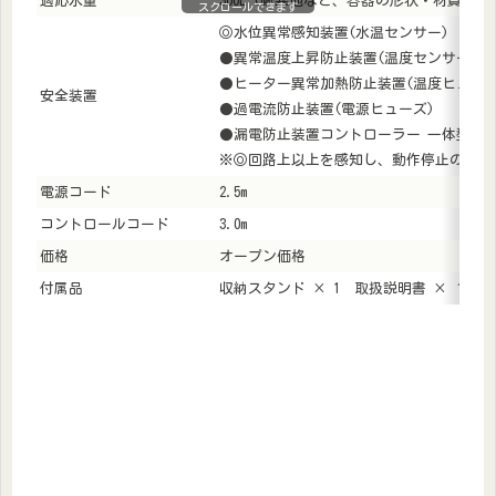
適応水量
300L (厳寒地など、容器の形状・材質な
スクロールできます
◎水位異常感知装置(水温センサー)
●異常温度上昇防止装置(温度センサー)
●ヒーター異常加熱防止装置(温度ヒューズ
安全装置
●過電流防止装置(電源ヒューズ)
●漏電防止装置コントローラー 一体型漏電
※◎回路上以上を感知し、動作停止の上 L
電源コード
2.5m
コントロールコード
3.0m
価格
オープン価格
付属品
収納スタンド × 1 取扱説明書 × １