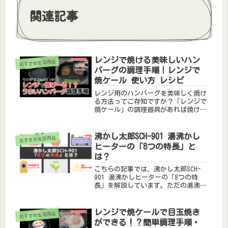
関連記事
レンジで焼ける美味しいハン
おすすめ生活用品
バーグの調理手順｜レンジで
焼ケール 使い方 レシピ
レンジ用のハンバーグを美味しく焼け
る方法ってご存知ですか？「レンジで
焼ケール」の調理器具があれば焼け目
のついた美味しいハンバーグを温める
ことが可能です。こちらの記事ではレ
ンジで焼ける美味しいハンバーグの調
沸かし太郎SCH-901 湯沸かし
おすすめ生活用品
理手順を解説しています。その他、レ
ヒーターの「8つの特長」と
ンジで焼ケールのレシピを順次更新し
は？
てますので、ぜひ参考にしてみてくだ
さい。
こちらの記事では、沸かし太郎SCH-
901 湯沸かしヒーターの「8つの特
長」を解説しています。ただの湯沸か
しヒーターのように思えますが、多彩
な機能が搭載されています。沸かし太
郎を使用するとプロパンガス代を大幅
レンジで焼ケールで目玉焼き
おすすめ生活用品
節約できる湯沸かしアイテムです。こ
ができる！？簡単調理手順・
れから購入を検討している方は参考に