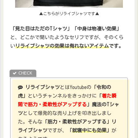
▲こちらがリライブシャツです▲
「見た目はただのTシャツ」「中身は物凄い効果」
と、どこかで聞いたようなセリフですが、そのくら
い
リライブシャツの効果は侮れないアイテム
です。
リライブシャツ
とはYoutubeの
「令和の
虎」
というチャンネルをきっかけに
「
着た瞬
間で筋力・柔軟性がアップする
」魔法のTシャ
ツ
として爆発的な売り上げを叩き出しまし
た。そんな
「筋力・柔軟性がアップする」リ
ライブシャツ
ですが、
「
就寝中にも効果
」
が